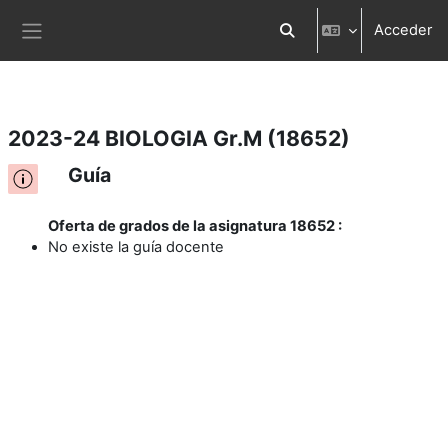
Acceder
Salta al contenido principal
Selector de búsqueda d
Panel lateral
2023-24 BIOLOGIA Gr.M (18652)
Guía
Oferta de grados de la asignatura 18652 :
No existe la guía docente