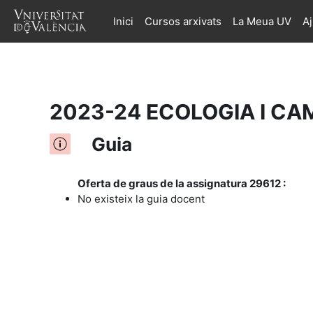
Inici
Cursos arxivats
La Meua UV
A
Ves al contingut principal
2023-24 ECOLOGIA I CAM
Guia
Oferta de graus de la assignatura 29612 :
No existeix la guia docent