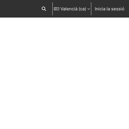
Valencià ‎(ca)‎
Inicia la sessió
Commuta l'entrada de la cerca