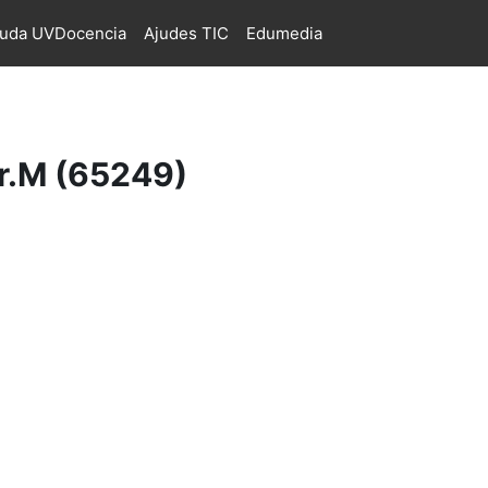
juda UVDocencia
Ajudes TIC
Edumedia
.M (65249)