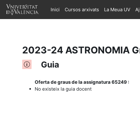
Inici
Cursos arxivats
La Meua UV
A
Ves al contingut principal
2023-24 ASTRONOMIA Gr
Guia
Oferta de graus de la assignatura 65249 :
No existeix la guia docent