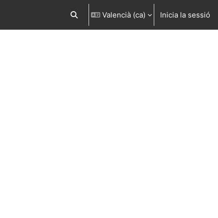
Valencià ‎(ca)‎
Inicia la sessió
Commuta l'entrada de la cerca