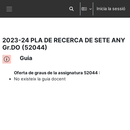
Inicia la sessió
Ves al contingut principal
Commuta l'entrada de la cerca
Panell lateral
2023-24 PLA DE RECERCA DE SETE ANY
Gr.DO (52044)
Guia
Oferta de graus de la assignatura 52044 :
No existeix la guia docent