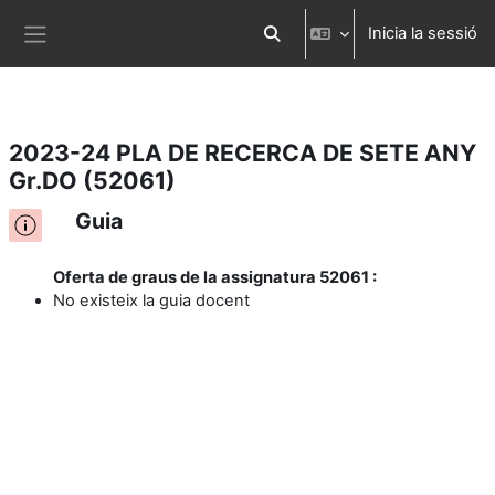
Inicia la sessió
Ves al contingut principal
Commuta l'entrada de la cerca
Panell lateral
2023-24 PLA DE RECERCA DE SETE ANY
Gr.DO (52061)
Guia
Oferta de graus de la assignatura 52061 :
No existeix la guia docent