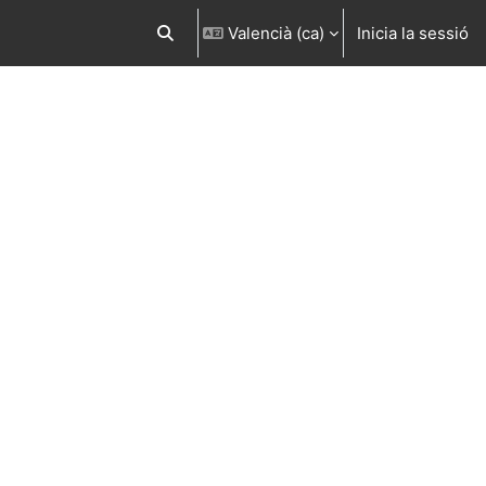
Valencià ‎(ca)‎
Inicia la sessió
Commuta l'entrada de la cerca