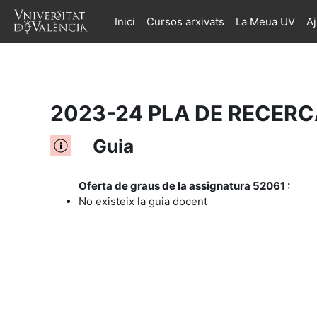
Inici
Cursos arxivats
La Meua UV
A
Ves al contingut principal
2023-24 PLA DE RECERCA
Guia
Oferta de graus de la assignatura 52061 :
No existeix la guia docent