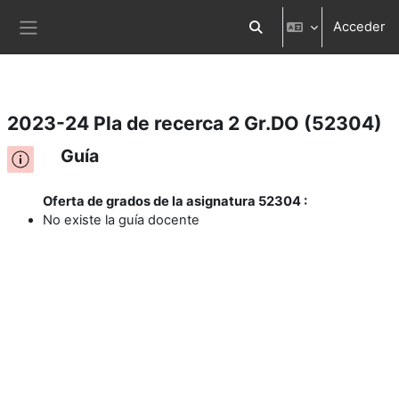
Acceder
Salta al contenido principal
Selector de búsqueda d
Panel lateral
2023-24 Pla de recerca 2 Gr.DO (52304)
Guía
Oferta de grados de la asignatura 52304 :
No existe la guía docente