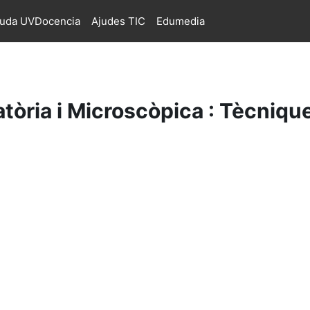
juda UVDocencia
Ajudes TIC
Edumedia
òria i Microscòpica : Tècnique