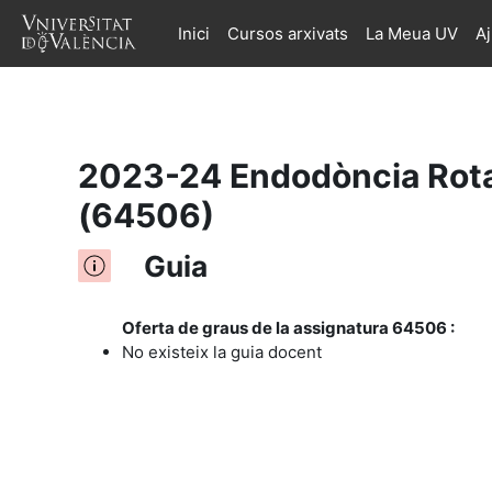
Inici
Cursos arxivats
La Meua UV
A
Ves al contingut principal
2023-24 Endodòncia Rotat
(64506)
Guia
Oferta de graus de la assignatura 64506 :
No existeix la guia docent