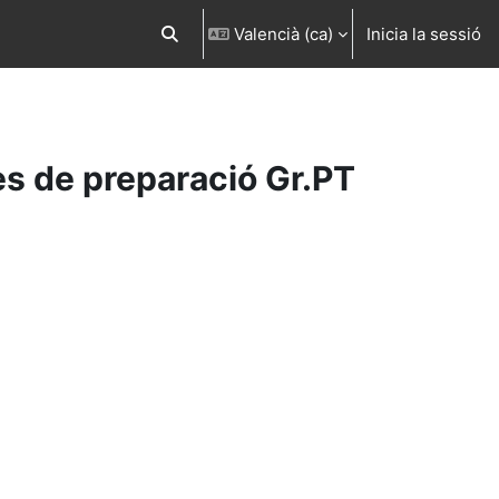
Valencià ‎(ca)‎
Inicia la sessió
Commuta l'entrada de la cerca
s de preparació Gr.PT