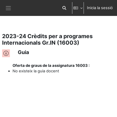
Inicia la sessió
Ves al contingut principal
Commuta l'entrada de la cerca
Panell lateral
2023-24 Crèdits per a programes
Internacionals Gr.IN (16003)
Guia
Oferta de graus de la assignatura 16003 :
No existeix la guia docent