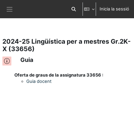
Inicia la sessió
Ves al contingut principal
Commuta l'entrada de la cerca
Panell lateral
2024-25 Lingüística per a mestres Gr.2K-
X (33656)
Guia
Oferta de graus de la assignatura 33656 :
Guia docent