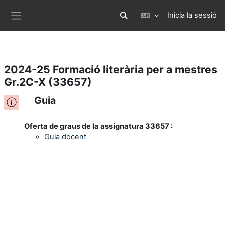
Inicia la sessió
Ves al contingut principal
Commuta l'entrada de la cerca
Panell lateral
2024-25 Formació literària per a mestres
Gr.2C-X (33657)
Guia
Oferta de graus de la assignatura 33657 :
Guia docent