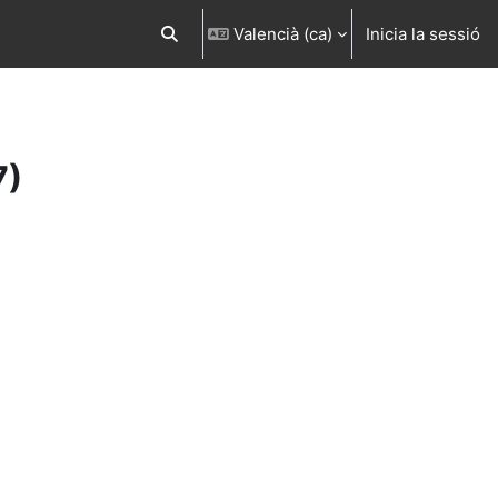
Valencià ‎(ca)‎
Inicia la sessió
Commuta l'entrada de la cerca
7)