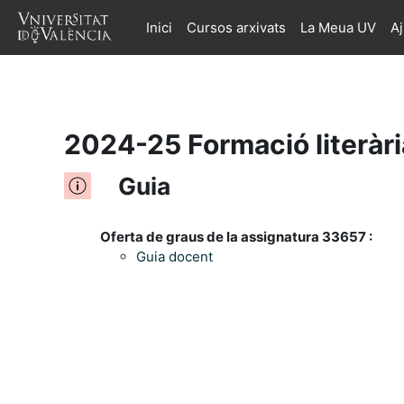
Inici
Cursos arxivats
La Meua UV
A
Ves al contingut principal
2024-25 Formació literàr
Guia
Oferta de graus de la assignatura 33657 :
Guia docent