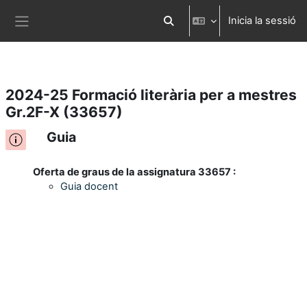
Inicia la sessió
Ves al contingut principal
Commuta l'entrada de la cerca
Panell lateral
2024-25 Formació literària per a mestres
Gr.2F-X (33657)
Guia
Oferta de graus de la assignatura 33657 :
Guia docent