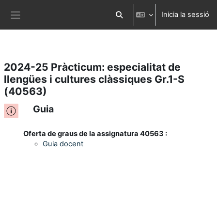
Inicia la sessió
Ves al contingut principal
Commuta l'entrada de la cerca
Panell lateral
2024-25 Pràcticum: especialitat de
llengües i cultures clàssiques Gr.1-S
(40563)
Guia
Oferta de graus de la assignatura 40563 :
Guia docent