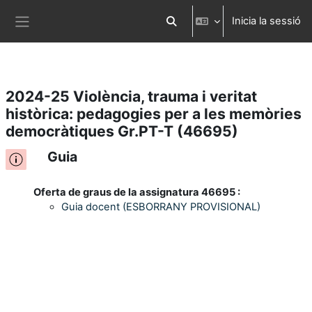
Inicia la sessió
Ves al contingut principal
Commuta l'entrada de la cerca
Panell lateral
2024-25 Violència, trauma i veritat
històrica: pedagogies per a les memòries
democràtiques Gr.PT-T (46695)
Guia
Oferta de graus de la assignatura 46695 :
Guia docent (ESBORRANY PROVISIONAL)