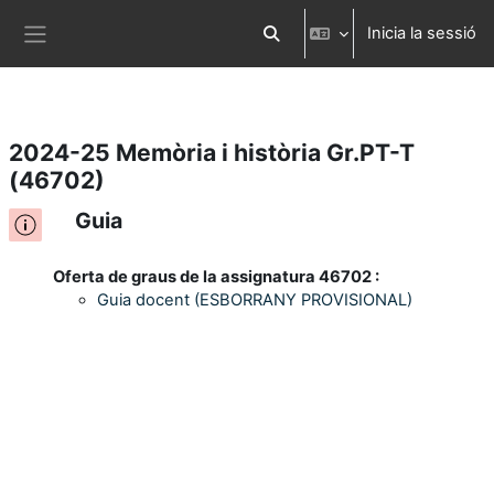
Inicia la sessió
Ves al contingut principal
Commuta l'entrada de la cerca
Panell lateral
2024-25 Memòria i història Gr.PT-T
(46702)
Guia
Oferta de graus de la assignatura 46702 :
Guia docent (ESBORRANY PROVISIONAL)