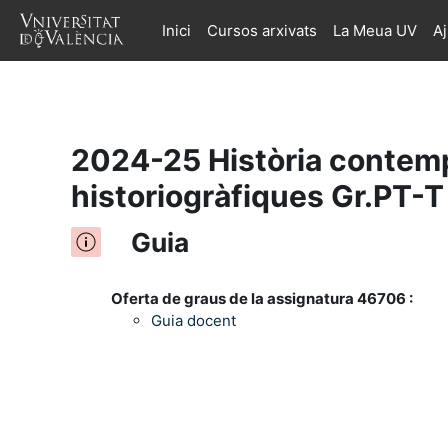
Inici
Cursos arxivats
La Meua UV
A
Ves al contingut principal
2024-25 Història contemp
historiogràfiques Gr.PT-
Guia
Oferta de graus de la assignatura 46706 :
Guia docent