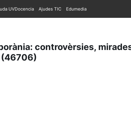
juda UVDocencia
Ajudes TIC
Edumedia
orània: controvèrsies, mirades
T (46706)