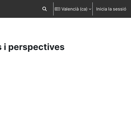
Valencià ‎(ca)‎
Inicia la sessió
Commuta l'entrada de la cerca
 i perspectives