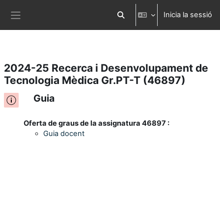
Inicia la sessió
Ves al contingut principal
Commuta l'entrada de la cerca
Panell lateral
2024-25 Recerca i Desenvolupament de
Tecnologia Mèdica Gr.PT-T (46897)
Guia
Oferta de graus de la assignatura 46897 :
Guia docent