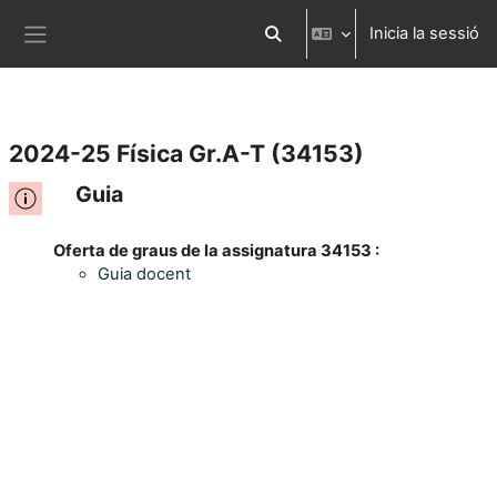
Inicia la sessió
Ves al contingut principal
Commuta l'entrada de la cerca
Panell lateral
2024-25 Física Gr.A-T (34153)
Guia
Oferta de graus de la assignatura 34153 :
Guia docent