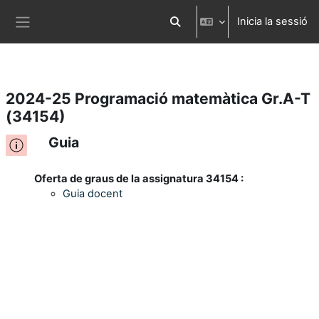
Inicia la sessió
Ves al contingut principal
Commuta l'entrada de la cerca
Panell lateral
2024-25 Programació matemàtica Gr.A-T
(34154)
Guia
Oferta de graus de la assignatura 34154 :
Guia docent