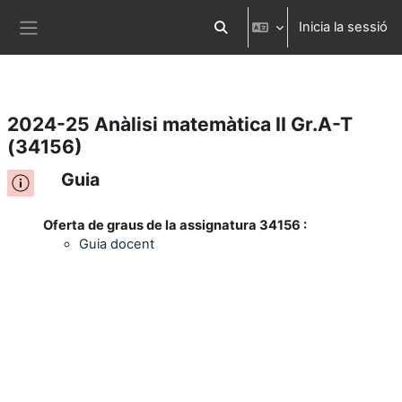
Inicia la sessió
Ves al contingut principal
Commuta l'entrada de la cerca
Panell lateral
2024-25 Anàlisi matemàtica II Gr.A-T
(34156)
Guia
Oferta de graus de la assignatura 34156 :
Guia docent