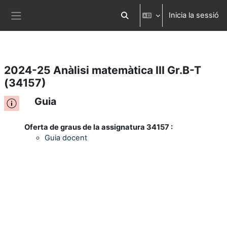
Inicia la sessió
Ves al contingut principal
Commuta l'entrada de la cerca
Panell lateral
2024-25 Anàlisi matemàtica III Gr.B-T
(34157)
Guia
Oferta de graus de la assignatura 34157 :
Guia docent