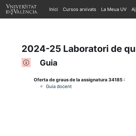
Inici
Cursos arxivats
La Meua UV
A
Ves al contingut principal
2024-25 Laboratori de qu
Guia
Oferta de graus de la assignatura 34185 :
Guia docent