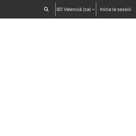
Valencià ‎(ca)‎
Inicia la sessió
Commuta l'entrada de la cerca