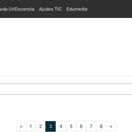
juda UVDocencia
Ajudes TIC
Edumedia
s
Pàgina anterior
Pàgina 1
Pàgina 2
Pàgina 3
Pàgina 4
Pàgina 5
Pàgina 6
Pàgina 7
Pàgina 8
Pàgina s
«
1
2
3
4
5
6
7
8
»