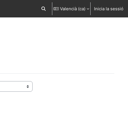
Valencià ‎(ca)‎
Inicia la sessió
Commuta l'entrada de la cerca
egüent