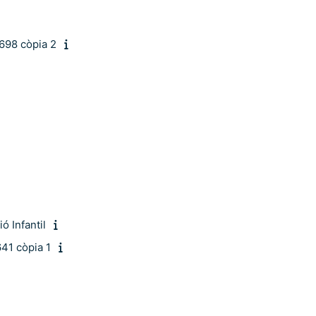
98 còpia 2
ó Infantil
41 còpia 1