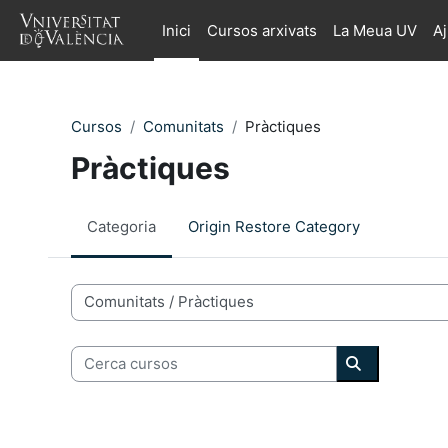
Ves al contingut principal
Inici
Cursos arxivats
La Meua UV
A
Cursos
Comunitats
Pràctiques
Pràctiques
Categoria
Origin Restore Category
Categories de Cursos
Cerca cursos
Cerca curso