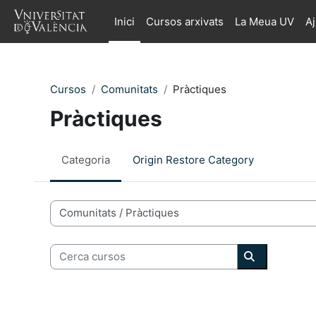
Ves al contingut principal
Inici
Cursos arxivats
La Meua UV
A
Cursos
Comunitats
Pràctiques
Pràctiques
Categoria
Origin Restore Category
Categories de Cursos
Cerca cursos
Cerca curso