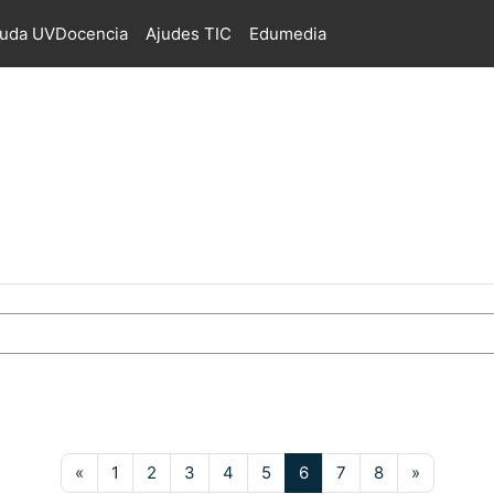
juda UVDocencia
Ajudes TIC
Edumedia
s
Pàgina anterior
Pàgina 1
Pàgina 2
Pàgina 3
Pàgina 4
Pàgina 5
Pàgina 6
Pàgina 7
Pàgina 8
Pàgina s
«
1
2
3
4
5
6
7
8
»