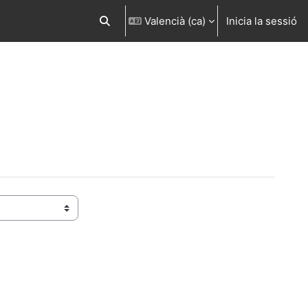
Valencià ‎(ca)‎
Inicia la sessió
Commuta l'entrada de la cerca
egüent