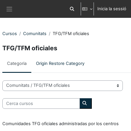
Ves al contingut principal
Inicia la sessió
Commuta l'entrada de la cerca
Panell lateral
Cursos
Comunitats
TFG/TFM oficiales
TFG/TFM oficiales
Categoria
Origin Restore Category
Categories de Cursos
Cerca cursos
Cerca cursos
Comunidades TFG oficiales administradas por los centros