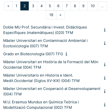
Pàgina anterior
Pàgina 1
Pàgina 2
Pàgina 3
Pàgina 4
Pàgina 5
Pàgina 6
Pàgina 7
Pàgina 8
Pàgina 9
Pàgina 10
«
1
2
3
4
5
6
7
8
9
10
…
Pàgina 18
Pàgina següent
18
»
Doble MU Prof. Secundària i Invest. Didàctiques
Específiques (matemàtiques) (020) TFM
Màster Universitari en Contaminació Ambiental i
Ecotoxicologia (007) TFM
Grado en Biotecnologia (007) TFG
Màster Universitari en Història de la Formació del Món
Occidental (004) TFM
Máster Universitario en Historia e Ident.
Medit.Occidental (Siglos XV-XIX) (004) TFM
Màster Universitari en Cooperació al Desenvolupament
(004) TFM
M.U. Erasmus Mundus en Química Teòrica i
Modelització Computacional (002) TFM