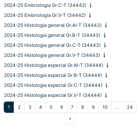
2024-25 Embriologia Gr.C-T (34442)
2024-25 Embriologia Gr.V-T (34442)
2024-25 Histologia general Gr.AI-T (34443)
2024-25 Histologia general Gr.B-T (34443)
2024-25 Histologia general Gr.C-T (34443)
2024-25 Histologia general Gr.V-T (34443)
2024-25 Histologia especial Gr.AI-T (34444)
2024-25 Histologia especial Gr.B-T (34444)
2024-25 Histologia especial Gr.C-T (34444)
2024-25 Histologia especial Gr.V-T (34444)
Pàgina 1
Pàgina 2
Pàgina 3
Pàgina 4
Pàgina 5
Pàgina 6
Pàgina 7
Pàgina 8
Pàgina 9
Pàgina 10
Pàg
1
2
3
4
5
6
7
8
9
10
…
24
Pàgina següent
»