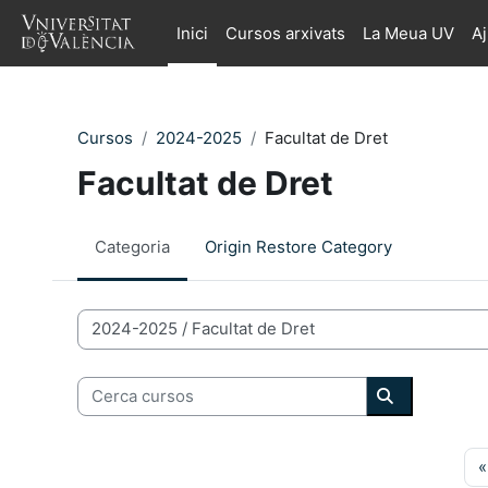
Ves al contingut principal
Inici
Cursos arxivats
La Meua UV
A
Cursos
2024-2025
Facultat de Dret
Facultat de Dret
Categoria
Origin Restore Category
Categories de Cursos
Cerca cursos
Cerca curso
«