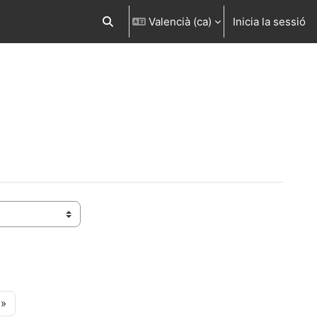
Valencià ‎(ca)‎
Inicia la sessió
Commuta l'entrada de la cerca
ina 71
Pàgina següent
»