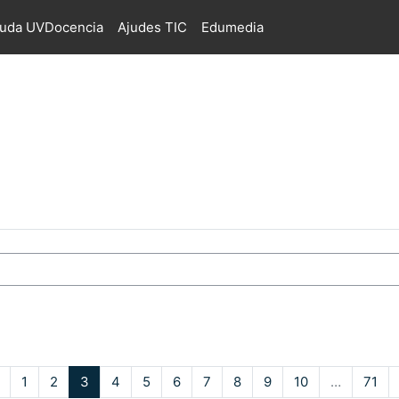
juda UVDocencia
Ajudes TIC
Edumedia
s
Pàgina anterior
Pàgina 1
Pàgina 2
Pàgina 3
Pàgina 4
Pàgina 5
Pàgina 6
Pàgina 7
Pàgina 8
Pàgina 9
Pàgina 10
Pàg
1
2
3
4
5
6
7
8
9
10
…
71