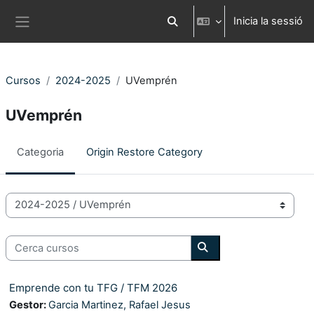
Ves al contingut principal
Inicia la sessió
Commuta l'entrada de la cerca
Panell lateral
Cursos
2024-2025
UVemprén
UVemprén
Categoria
Origin Restore Category
Categories de Cursos
Cerca cursos
Cerca cursos
Emprende con tu TFG / TFM 2026
Gestor:
Garcia Martinez, Rafael Jesus