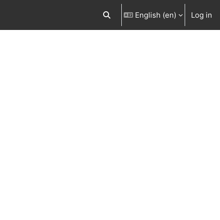
English ‎(en)‎
Log in
Toggle search input