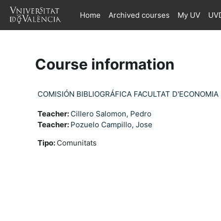
Skip to main content
Home
Archived courses
My UV
UVD
Course information
COMISIÓN BIBLIOGRÁFICA FACULTAT D'ECONOMIA
Teacher:
Cillero Salomon, Pedro
Teacher:
Pozuelo Campillo, Jose
Tipo
:
Comunitats