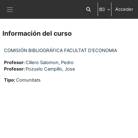
Salta al contenido principal
Acceder
Selector de búsqueda d
Panel lateral
Información del curso
COMISIÓN BIBLIOGRÁFICA FACULTAT D'ECONOMIA
Profesor:
Cillero Salomon, Pedro
Profesor:
Pozuelo Campillo, Jose
Tipo
:
Comunitats