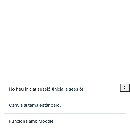
Obre
No heu iniciat sessió (
Inicia la sessió
)
Canvia al tema estàndard.
Funciona amb
Moodle