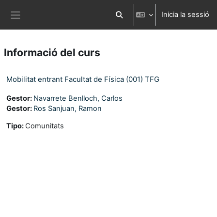
Ves al contingut principal
Inicia la sessió
Commuta l'entrada de la cerca
Panell lateral
Informació del curs
Mobilitat entrant Facultat de Física (001) TFG
Gestor:
Navarrete Benlloch, Carlos
Gestor:
Ros Sanjuan, Ramon
Tipo
:
Comunitats