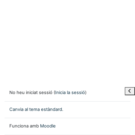
Obre
No heu iniciat sessió (
Inicia la sessió
)
Canvia al tema estàndard.
Funciona amb
Moodle