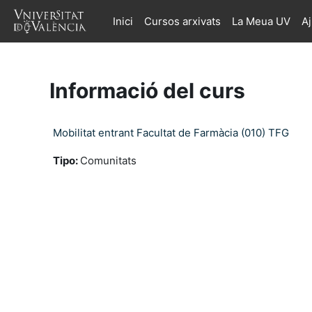
Ves al contingut principal
Inici
Cursos arxivats
La Meua UV
A
Informació del curs
Mobilitat entrant Facultat de Farmàcia (010) TFG
Tipo
:
Comunitats