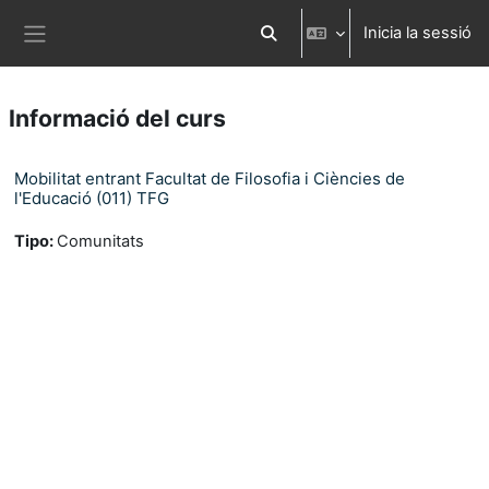
Ves al contingut principal
Inicia la sessió
Commuta l'entrada de la cerca
Panell lateral
Informació del curs
Mobilitat entrant Facultat de Filosofia i Ciències de
l'Educació (011) TFG
Tipo
:
Comunitats