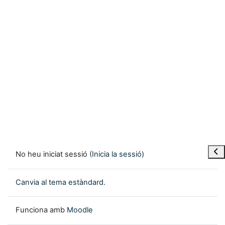
Obre
No heu iniciat sessió (
Inicia la sessió
)
Canvia al tema estàndard.
Funciona amb
Moodle