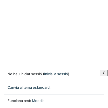
Obre
No heu iniciat sessió (
Inicia la sessió
)
Canvia al tema estàndard.
Funciona amb
Moodle