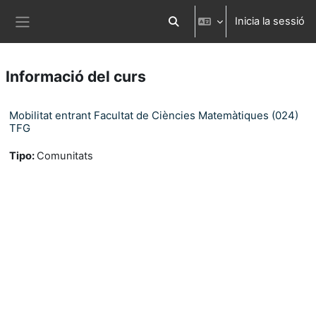
Ves al contingut principal
Inicia la sessió
Commuta l'entrada de la cerca
Panell lateral
Informació del curs
Mobilitat entrant Facultat de Ciències Matemàtiques (024)
TFG
Tipo
:
Comunitats