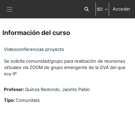
Salta al contenido principal
Acceder
Selector de búsqueda d
Panel lateral
Información del curso
Videoconferencias proyecto
Se solicita comunidad/grupo para realización de reuniones
virtuales vía ZOOM de grupo emergente de la GVA del que
soy IP
Profesor:
Quinza Redondo, Jacinto Pablo
Tipo
:
Comunitats