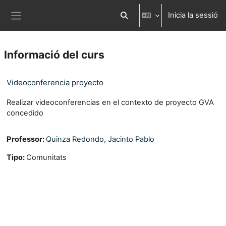
Ves al contingut principal
Inicia la sessió
Commuta l'entrada de la cerca
Panell lateral
Informació del curs
Videoconferencia proyecto
Realizar videoconferencias en el contexto de proyecto GVA
concedido
Professor:
Quinza Redondo, Jacinto Pablo
Tipo
:
Comunitats