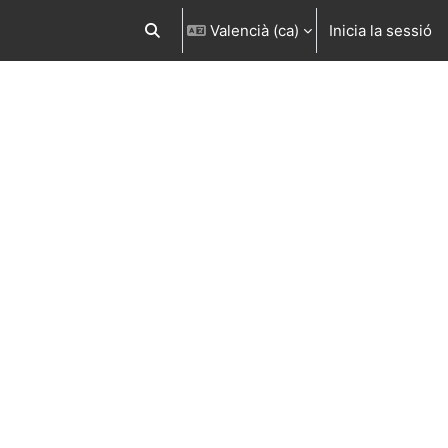
Valencià ‎(ca)‎
Inicia la sessió
Commuta l'entrada de la cerca