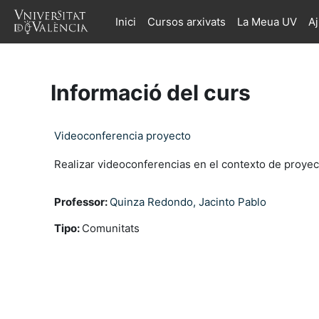
Ves al contingut principal
Inici
Cursos arxivats
La Meua UV
A
Informació del curs
Videoconferencia proyecto
Realizar videoconferencias en el contexto de proy
Professor:
Quinza Redondo, Jacinto Pablo
Tipo
:
Comunitats