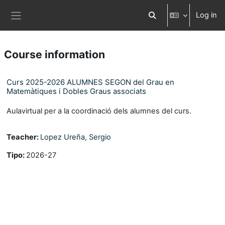
Skip to main content
Log in
Toggle search input
Side panel
Course information
Curs 2025-2026 ALUMNES SEGON del Grau en
Matemàtiques i Dobles Graus associats
Aulavirtual per a la coordinació dels alumnes del curs.
Teacher:
Lopez Ureña, Sergio
Tipo
:
2026-27