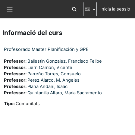
Ves al contingut principal
Inicia la sessió
Commuta l'entrada de la cerca
Panell lateral
Informació del curs
Profesorado Master Planificación y GPE
Professor:
Ballestin Gonzalez, Francisco Felipe
Professor:
Liern Carrion, Vicente
Professor:
Parreño Torres, Consuelo
Professor:
Perez Alarco, M. Angeles
Professor:
Plana Andani, Isaac
Professor:
Quintanilla Alfaro, Maria Sacramento
Tipo
:
Comunitats