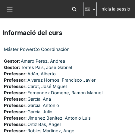
Ves al contingut principal
Inicia la sessió
Commuta l'entrada de la cerca
Panell lateral
Informació del curs
Máster PowerCo Coordinación
Gestor:
Amaro Perez, Andrea
Gestor:
Torres Pais, Jose Gabriel
Professor:
Adán, Alberto
Professor:
Alvarez Hornos, Francisco Javier
Professor:
Carot, José Miguel
Professor:
Fernandez Domene, Ramon Manuel
Professor:
García, Ana
Professor:
García, Antonio
Professor:
García, Julio
Professor:
Jimenez Benitez, Antonio Luis
Professor:
Ortiz Bas, Ángel
Professor:
Robles Martinez, Angel