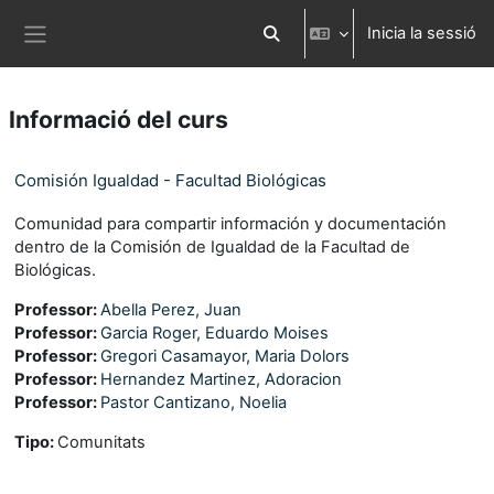
Ves al contingut principal
Inicia la sessió
Commuta l'entrada de la cerca
Panell lateral
Informació del curs
Comisión Igualdad - Facultad Biológicas
Comunidad para compartir información y documentación
dentro de la Comisión de Igualdad de la Facultad de
Biológicas.
Professor:
Abella Perez, Juan
Professor:
Garcia Roger, Eduardo Moises
Professor:
Gregori Casamayor, Maria Dolors
Professor:
Hernandez Martinez, Adoracion
Professor:
Pastor Cantizano, Noelia
Tipo
:
Comunitats