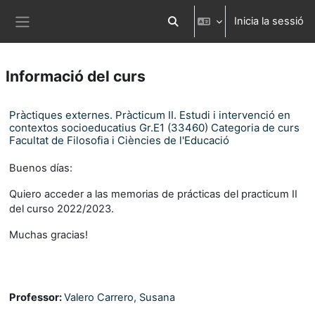
Ves al contingut principal
Inicia la sessió
Commuta l'entrada de la cerca
Panell lateral
Informació del curs
Pràctiques externes. Pràcticum II. Estudi i intervenció en
contextos socioeducatius Gr.E1 (33460) Categoria de curs
Facultat de Filosofia i Ciències de l'Educació
Buenos días:
Quiero acceder a las memorias de prácticas del practicum II
del curso 2022/2023.
Muchas gracias!
Professor:
Valero Carrero, Susana