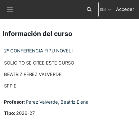
Salta al contenido principal
Acceder
Selector de búsqueda d
Panel lateral
Información del curso
2ª CONFERENCIA FIPU NOVEL I
SOLICITO SE CREE ESTE CURSO
BEATRIZ PÉREZ VALVERDE
SFPIE
Profesor:
Perez Valverde, Beatriz Elena
Tipo
:
2026-27