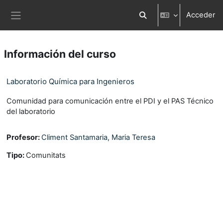
Salta al contenido principal
Acceder
Selector de búsqueda d
Panel lateral
Información del curso
Laboratorio Química para Ingenieros
Comunidad para comunicación entre el PDI y el PAS Técnico
del laboratorio
Profesor:
Climent Santamaria, Maria Teresa
Tipo
:
Comunitats