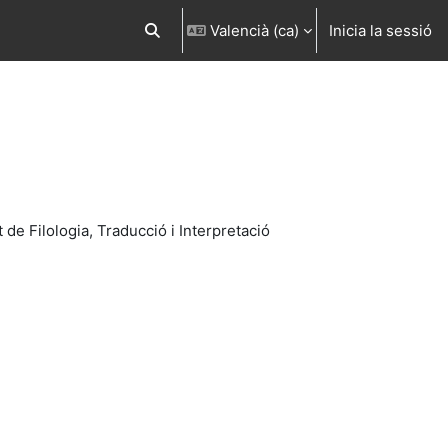
Valencià ‎(ca)‎
Inicia la sessió
Commuta l'entrada de la cerca
 de Filologia, Traducció i Interpretació