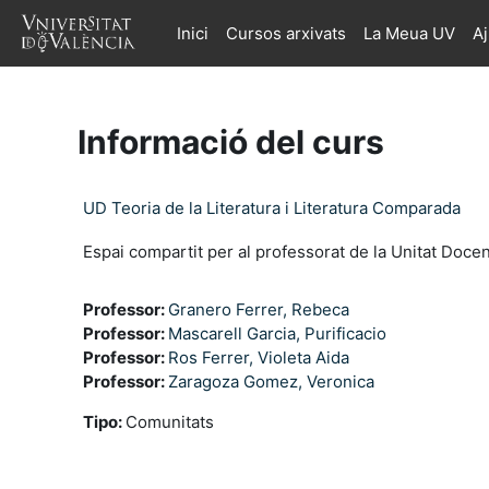
Ves al contingut principal
Inici
Cursos arxivats
La Meua UV
A
Informació del curs
UD Teoria de la Literatura i Literatura Comparada
Espai compartit per al professorat de la Unitat Docent
Professor:
Granero Ferrer, Rebeca
Professor:
Mascarell Garcia, Purificacio
Professor:
Ros Ferrer, Violeta Aida
Professor:
Zaragoza Gomez, Veronica
Tipo
:
Comunitats