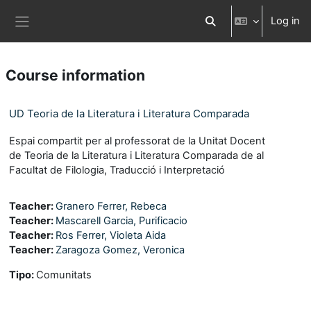
Skip to main content
Log in
Toggle search input
Side panel
Course information
UD Teoria de la Literatura i Literatura Comparada
Espai compartit per al professorat de la Unitat Docent
de Teoria de la Literatura i Literatura Comparada de al
Facultat de Filologia, Traducció i Interpretació
Teacher:
Granero Ferrer, Rebeca
Teacher:
Mascarell Garcia, Purificacio
Teacher:
Ros Ferrer, Violeta Aida
Teacher:
Zaragoza Gomez, Veronica
Tipo
:
Comunitats