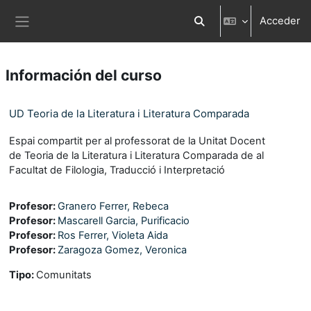
Salta al contenido principal
Acceder
Selector de búsqueda d
Panel lateral
Información del curso
UD Teoria de la Literatura i Literatura Comparada
Espai compartit per al professorat de la Unitat Docent
de Teoria de la Literatura i Literatura Comparada de al
Facultat de Filologia, Traducció i Interpretació
Profesor:
Granero Ferrer, Rebeca
Profesor:
Mascarell Garcia, Purificacio
Profesor:
Ros Ferrer, Violeta Aida
Profesor:
Zaragoza Gomez, Veronica
Tipo
:
Comunitats