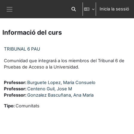
Ves al contingut principal
Inicia la sessió
Commuta l'entrada de la cerca
Panell lateral
Informació del curs
TRIBUNAL 6 PAU
Comunidad que integrará a los miembros del Tribunal 6 de
Pruebas de Acceso a la Universidad.
Professor:
Burguete Lopez, Maria Consuelo
Professor:
Centeno Guil, Jose M
Professor:
Gonzalez Bascuñana, Ana Maria
Tipo
:
Comunitats